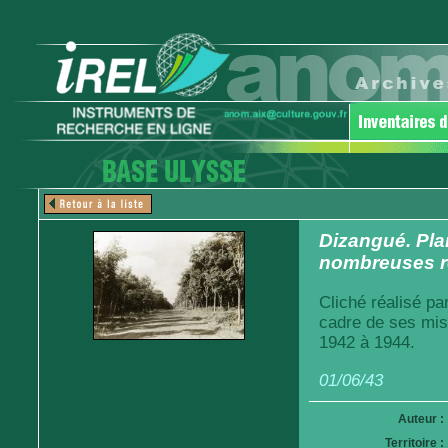
Dizangué. Pla
nombreuses ro
Cliché réalisé pa
cadre de ses mis
1942 à 1944.
01/06/43
Auteur :
Territoire :