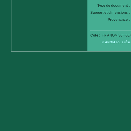
Type de document :
Support et dimensions :
Provenance :
Cote :
FR ANOM 30Fi60/
© ANOM sous réserv