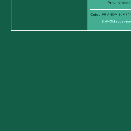
Provenance :
Cote :
FR ANOM 30Fi74/
© ANOM sous réserv