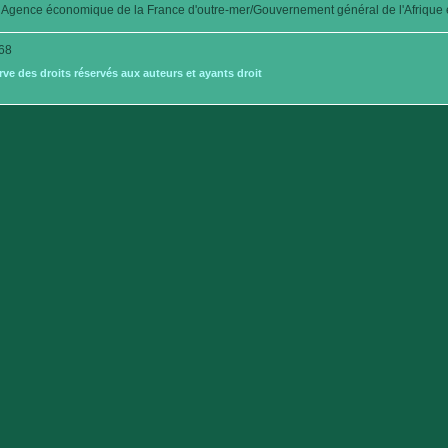
Agence économique de la France d'outre-mer/Gouvernement général de l'Afrique é
68
e des droits réservés aux auteurs et ayants droit