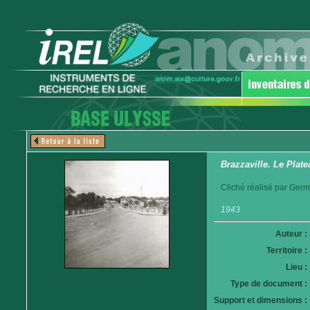
Brazzaville. Le Plat
Cliché réalisé par Germ
1943
Auteur :
Territoire :
Lieu :
Type de document :
Support et dimensions :