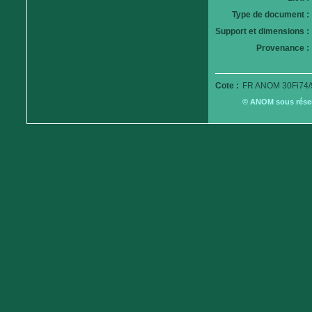
Type de document :
Support et dimensions :
Provenance :
Cote :
FR ANOM 30Fi74/
© ANOM sous réserv