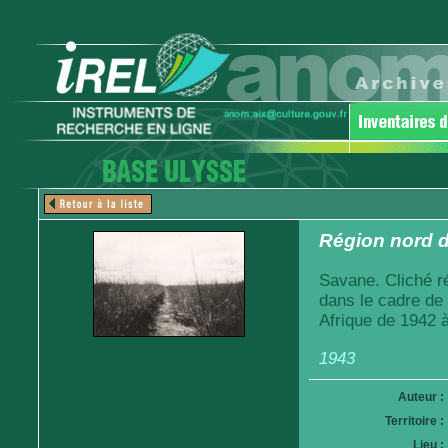
Région nord d
Savane. Cliché r
dans le cadre de
Afrique de 1942 
1943
Auteur :
Territoire :
Lieu :