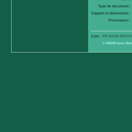
Type de document :
Support et dimensions :
Provenance :
Cote :
FR ANOM 30Fi74/
© ANOM sous réserv