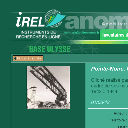
Pointe-Noire.
Cliché réalisé pa
cadre de ses mis
1942 à 1944.
01/08/43
Auteur :
Territoire :
Lieu :