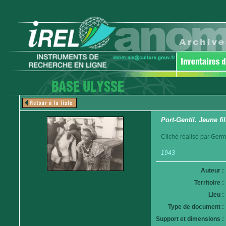
Port-Gentil. Jeune fil
Cliché réalisé par Germ
1943
Auteur :
Territoire :
Lieu :
Type de document :
Support et dimensions :