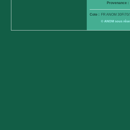
Provenance :
Cote :
FR ANOM 30Fi70/
© ANOM sous réserv