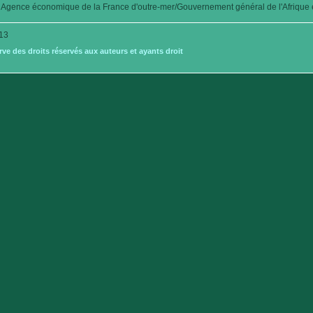
Agence économique de la France d'outre-mer/Gouvernement général de l'Afrique é
13
e des droits réservés aux auteurs et ayants droit