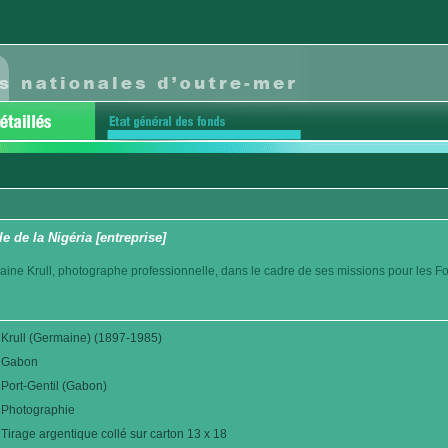
le de la Nigéria [entreprise]
aine Krull, photographe professionnelle, dans le cadre de ses missions pour les F
Krull (Germaine) (1897-1985)
Gabon
Port-Gentil (Gabon)
Photographie
Tirage argentique collé sur carton 13 x 18