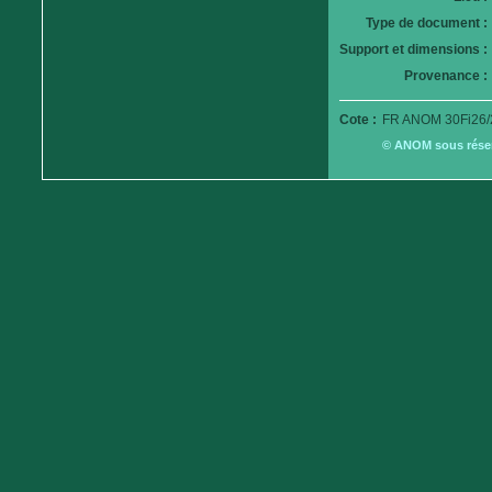
Type de document :
Support et dimensions :
Provenance :
Cote :
FR ANOM 30Fi26/
© ANOM sous réserv