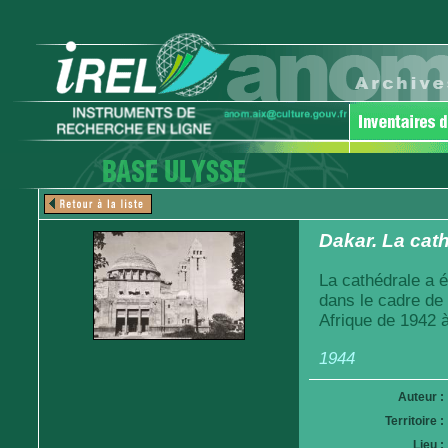
Dakar. La cath
La cathédrale a é
dans le cadre de
Afrique de 1942 
1944
Auteur :
Territoire :
Lieu :