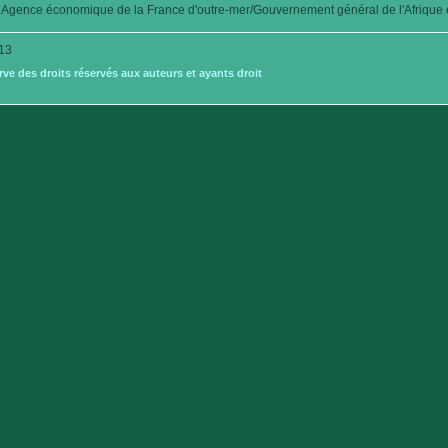
Agence économique de la France d'outre-mer/Gouvernement général de l'Afrique é
13
e des droits réservés aux auteurs et ayants droit