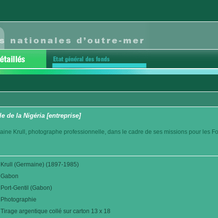
le de la Nigéria [entreprise]
aine Krull, photographe professionnelle, dans le cadre de ses missions pour les F
Krull (Germaine) (1897-1985)
Gabon
Port-Gentil (Gabon)
Photographie
Tirage argentique collé sur carton 13 x 18