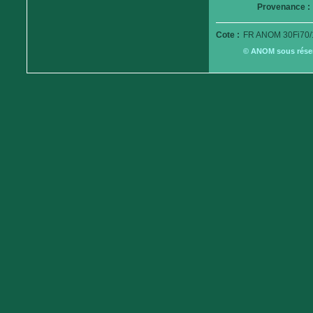
Provenance :
Cote :
FR ANOM 30Fi70/
© ANOM sous réserv