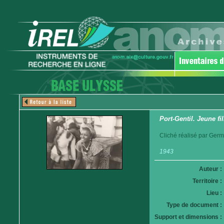
Port-Gentil. Jeune fil
Cliché réalisé par Germ
1943
Auteur :
Territoire :
Lieu :
Type de document :
Support et dimensions :