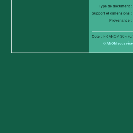
Type de document :
Support et dimensions :
Provenance :
Cote :
FR ANOM 30Fi70/
© ANOM sous réserv