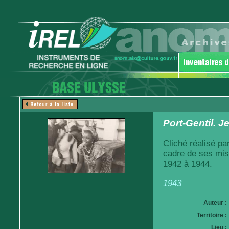
Port-Gentil. Je
Cliché réalisé pa
cadre de ses mis
1942 à 1944.
1943
Auteur :
Territoire :
Lieu :