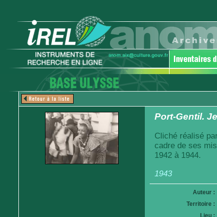
Port-Gentil. Je
Cliché réalisé pa
cadre de ses mis
1942 à 1944.
1943
Auteur :
Territoire :
Lieu :