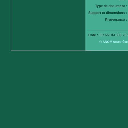
Type de document :
Support et dimensions :
Provenance :
Cote :
FR ANOM 30Fi70/
© ANOM sous réserv