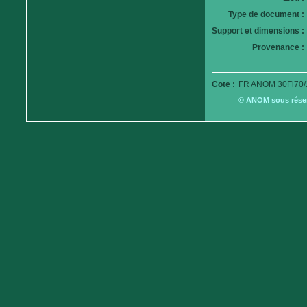
Type de document :
Support et dimensions :
Provenance :
Cote :
FR ANOM 30Fi70/
© ANOM sous réserv