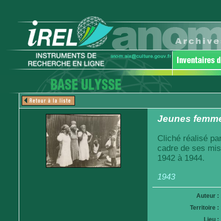
Jeunes femmes
Cliché réalisé pa
cadre de ses mis
1942 à 1944.
1943
Auteur :
Territoire :
Lieu :