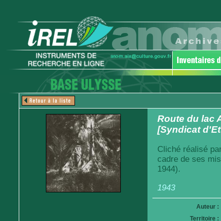
Route du lac 
[Syndicat d'E
Cliché réalisé pa
cadre de ses mis
1944).
1943
Auteur :
Territoire :