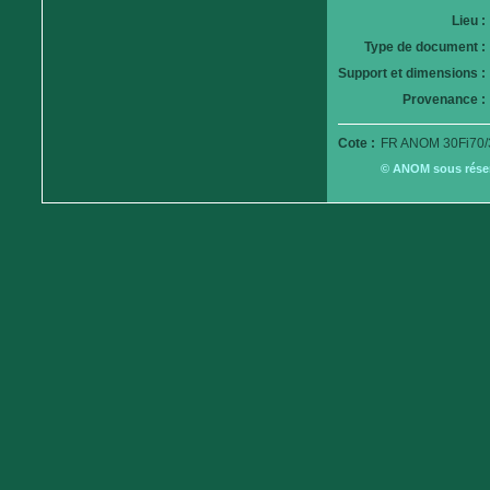
Lieu :
Type de document :
Support et dimensions :
Provenance :
Cote :
FR ANOM 30Fi70/
© ANOM sous réserv