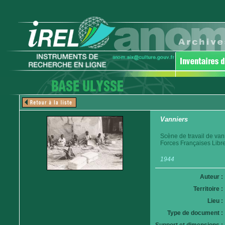
Vanniers
Scène de travail de van
Forces Françaises Libr
1944
Auteur :
Territoire :
Lieu :
Type de document :