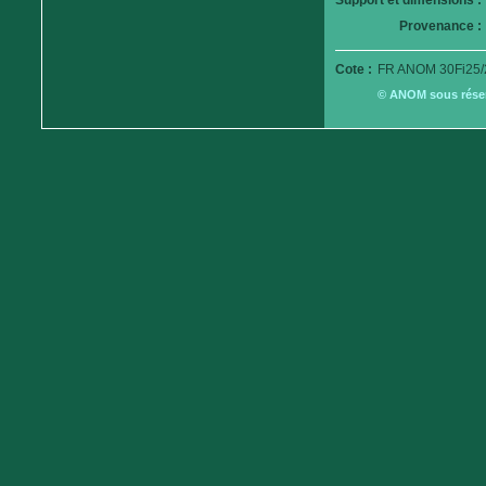
Support et dimensions :
Provenance :
Cote :
FR ANOM 30Fi25/
© ANOM sous réserv