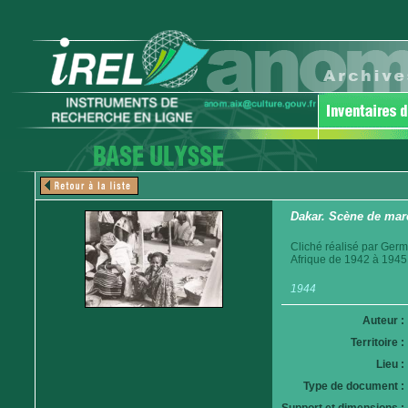
Dakar. Scène de mar
Cliché réalisé par Germ
Afrique de 1942 à 1945
1944
Auteur :
Territoire :
Lieu :
Type de document :