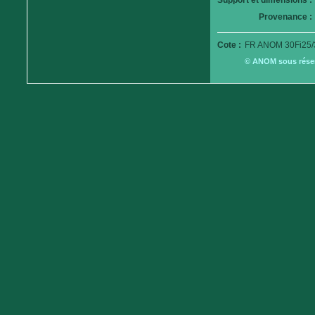
Support et dimensions :
Provenance :
Cote :
FR ANOM 30Fi25/
© ANOM sous réserv