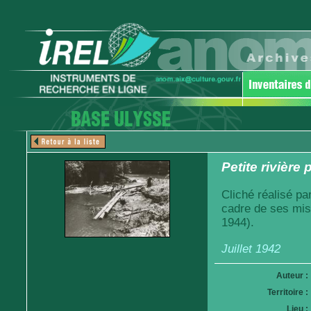
Petite rivière
Cliché réalisé pa
cadre de ses mis
1944).
Juillet 1942
Auteur :
Territoire :
Lieu :