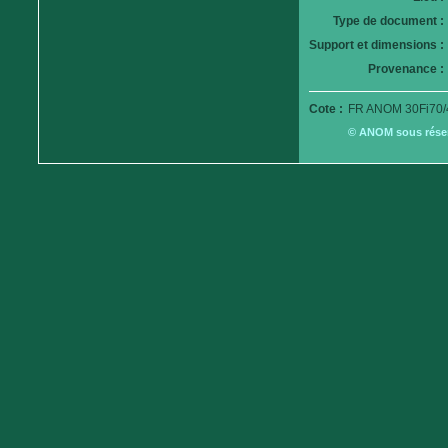
Type de document :
Support et dimensions :
Provenance :
Cote :
FR ANOM 30Fi70/
© ANOM sous réserv