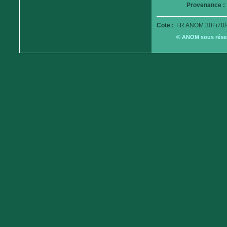
Provenance :
Cote :
FR ANOM 30Fi70/
© ANOM sous réserv