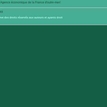
Agence économique de la France d'outre-mer/
49
e des droits réservés aux auteurs et ayants droit