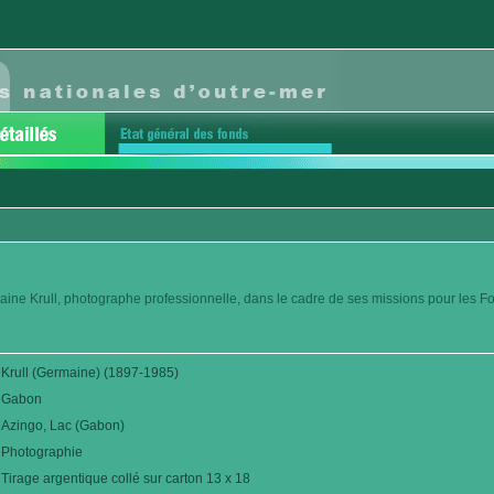
aine Krull, photographe professionnelle, dans le cadre de ses missions pour les F
Krull (Germaine) (1897-1985)
Gabon
Azingo, Lac (Gabon)
Photographie
Tirage argentique collé sur carton 13 x 18