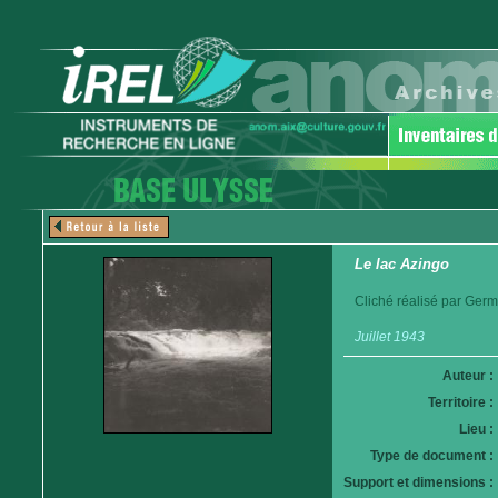
Le lac Azingo
Cliché réalisé par Germ
Juillet 1943
Auteur :
Territoire :
Lieu :
Type de document :
Support et dimensions :