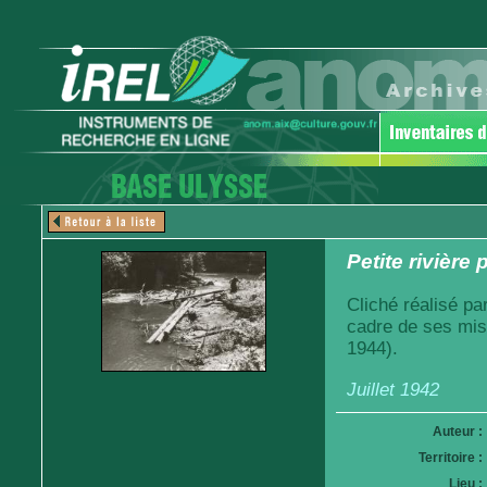
Petite rivière
Cliché réalisé pa
cadre de ses mis
1944).
Juillet 1942
Auteur :
Territoire :
Lieu :