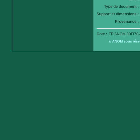
Type de document :
Support et dimensions :
Provenance :
Cote :
FR ANOM 30Fi70/
© ANOM sous réserv