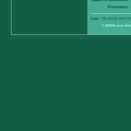
Support et dimensions :
Provenance :
Cote :
FR ANOM 30Fi70/
© ANOM sous réserv