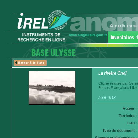
La rivière Onoï
Cliché réalisé par Germ
Forces Françaises Libre
Août 1943
Auteur :
Territoire :
Lieu :
Type de document :