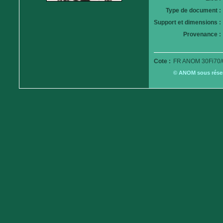
Type de document :
Support et dimensions :
Provenance :
Cote :
FR ANOM 30Fi70/
© ANOM sous réserv