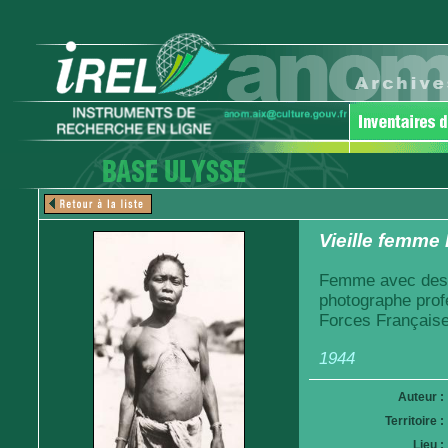
Vieille femm
Femme avec des s
photographe prof
Forces Française
1944
Auteur :
Territoire :
Lieu :