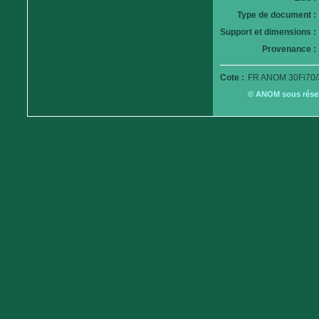
Type de document :
Support et dimensions :
Provenance :
Cote :
FR ANOM 30Fi70/
© ANOM sous réserv