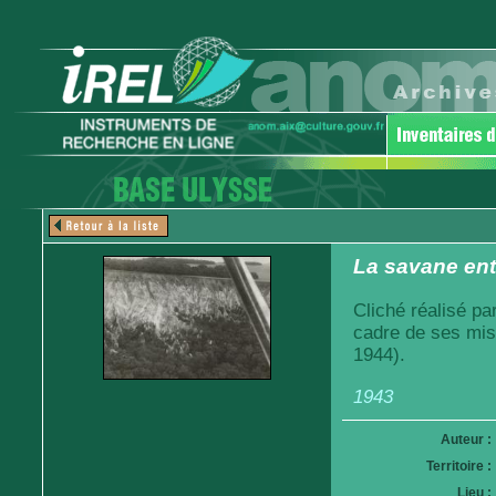
La savane entr
Cliché réalisé pa
cadre de ses mis
1944).
1943
Auteur :
Territoire :
Lieu :