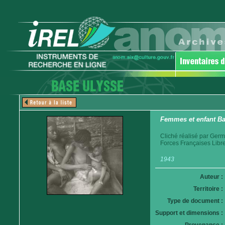
Femmes et enfant B
Cliché réalisé par Germ
Forces Françaises Libr
1943
Auteur :
Territoire :
Type de document :
Support et dimensions :