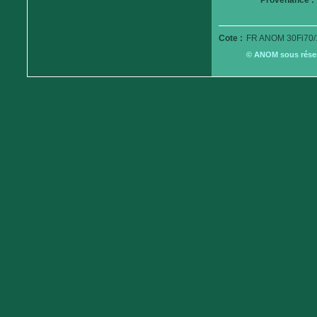
Provenance :
Cote :
FR ANOM 30Fi70/
© ANOM sous réserv