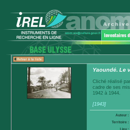
Yaoundé. Le v
Cliché réalisé pa
cadre de ses mis
1942 à 1944.
[1943]
Auteur :
Territoire :
Lieu :