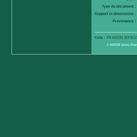
Type de document :
Support et dimensions :
Provenance :
Cote :
FR ANOM 30Fi62/
© ANOM sous réserv