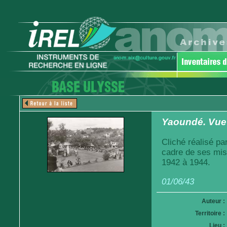
Yaoundé. Vue 
Cliché réalisé pa
cadre de ses mis
1942 à 1944.
01/06/43
Auteur :
Territoire :
Lieu :