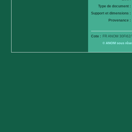
Type de document :
Support et dimensions :
Provenance :
Cote :
FR ANOM 30Fi62/
© ANOM sous réserv