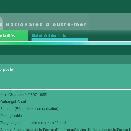
u poste
Krull (Germaine) (1897-1985)
Oubangui-Chari
Bambari (République centrafricaine)
Photographie
Tirage argentique collé sur carton 12 x 13
Agence économique de la France d'outre-mer/Service d'information de la France L