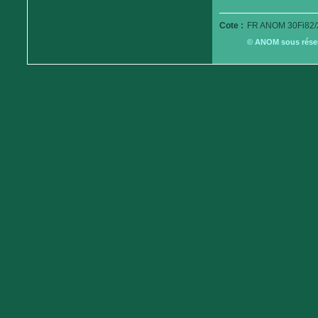
Cote :
FR ANOM 30Fi82/
© ANOM sous réserv