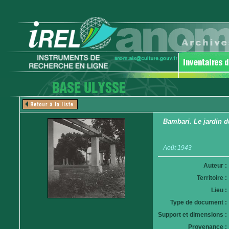
Bambari. Le jardin d
Août 1943
Auteur :
Territoire :
Lieu :
Type de document :
Support et dimensions :
Provenance :