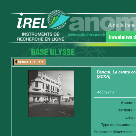
Bangui. Le centre c
[SCKN]
Août 1943
Auteur :
Territoire :
Lieu :
Type de document :
Support et dimensions :