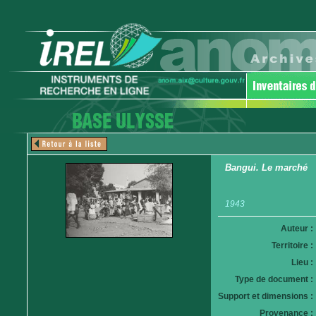
Bangui. Le marché
1943
Auteur :
Territoire :
Lieu :
Type de document :
Support et dimensions :
Provenance :