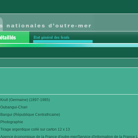
Krull (Germaine) (1897-1985)
Oubangui-Chari
Bangui (République Centrafricaine)
Photographie
Tirage argentique collé sur carton 12 x 13
Agence économique de la France d'outre-mer/Service d'information de la France L