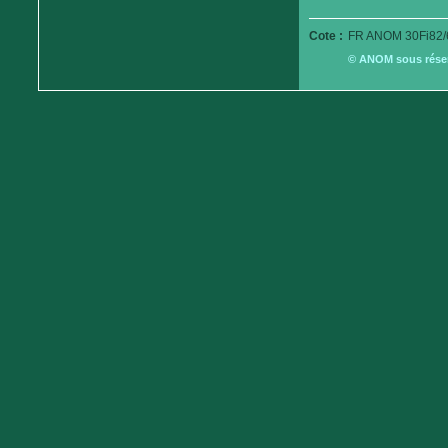
Cote :
FR ANOM 30Fi82/
© ANOM sous réserv