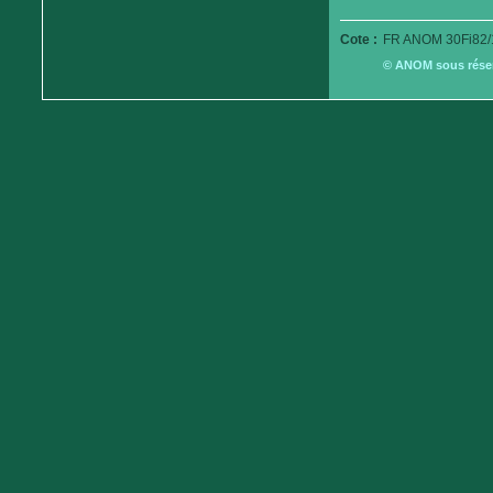
Cote :
FR ANOM 30Fi82/
© ANOM sous réserv