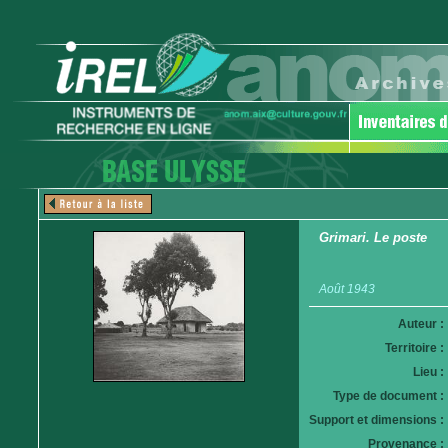
Grimari. Le poste
Août 1943
Auteur :
Territoire :
Lieu :
Type de document :
Support et dimensions :
Provenance :