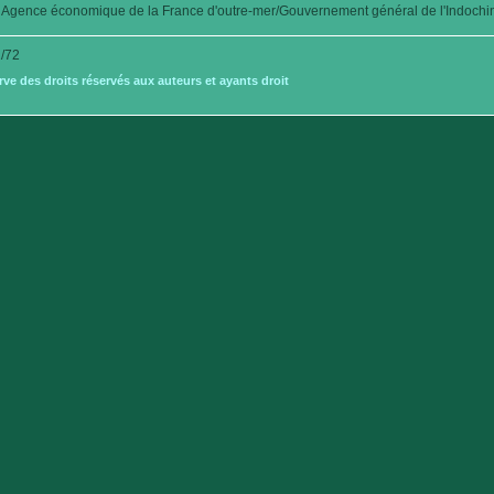
Agence économique de la France d'outre-mer/Gouvernement général de l'Indochi
/72
e des droits réservés aux auteurs et ayants droit