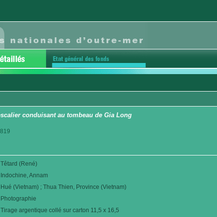
'escalier conduisant au tombeau de Gia Long
1819
Têtard (René)
Indochine, Annam
Hué (Vietnam) ; Thua Thien, Province (Vietnam)
Photographie
Tirage argentique collé sur carton 11,5 x 16,5