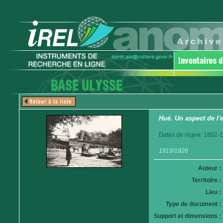
Hué. Un aspect de l
Dates de règne: 1802-
1919/1926
Auteur :
Territoire :
Lieu :
Type de document :
Support et dimensions :