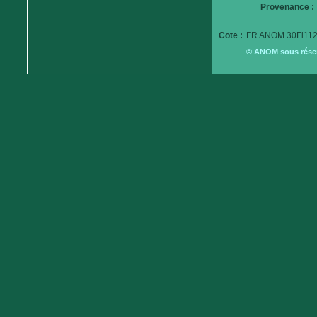
Provenance :
Cote :
FR ANOM 30Fi112
© ANOM sous réserv