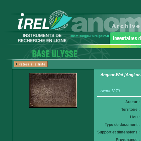
Angcor-Wat [Angkor-Wa
Avant 1879
Auteur :
Territoire :
Lieu :
Type de document :
Support et dimensions :
Provenance :