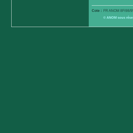
Cote :
FR ANOM 8Fi98/9
© ANOM sous réserv