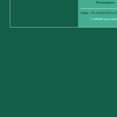
Provenance :
Cote :
FR ANOM 30Fi124
© ANOM sous réserv