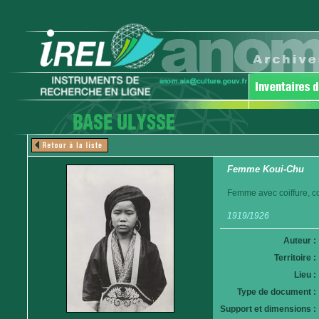
Femme Koui-Chu
Femme avec coiffure, co
1919/1926
Auteur :
Territoire :
Lieu :
Type de document :
Support et dimensions :