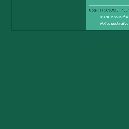
Cote :
FR ANOM 8Fi435/
© ANOM sous réserv
Notice déclarative