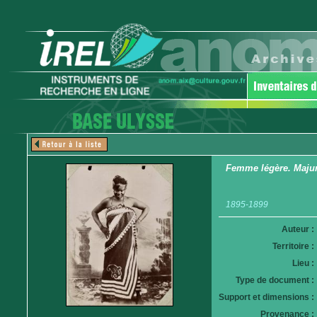
Femme légère. Maju
1895-1899
Auteur :
Territoire :
Lieu :
Type de document :
Support et dimensions :
Provenance :