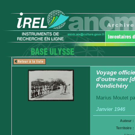
Voyage officie
d'outre-mer [d
Pondichéry
Marius Moutet pa
Janvier 1946
Auteur :
Territoire :