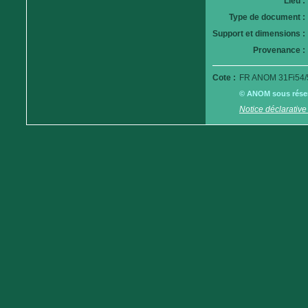
Lieu :
Type de document :
Support et dimensions :
Provenance :
Cote :
FR ANOM 31Fi54/
© ANOM sous réserv
Notice déclarative