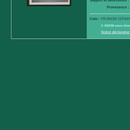
Support et dimensions :
Provenance :
Cote :
FR ANOM 31Fi54/
© ANOM sous réserv
Notice déclarative