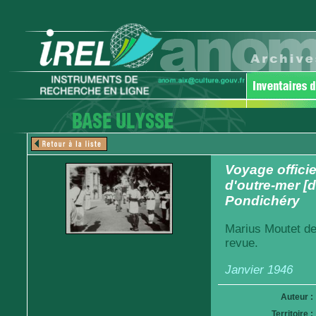
Voyage officie
d'outre-mer [d
Pondichéry
Marius Moutet de
revue.
Janvier 1946
Auteur :
Territoire :