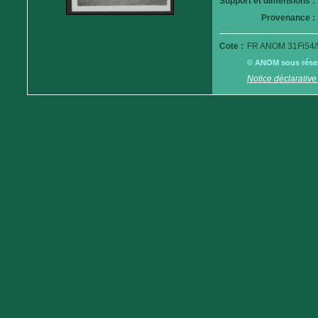
Support et dimensions :
Provenance :
Cote :
FR ANOM 31Fi54/
© ANOM sous réserv
Notice déclarative