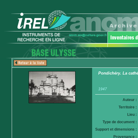
Pondichéry. La cathé
1947
Auteur :
Territoire :
Lieu :
Type de document :
Support et dimensions :
Provenance :