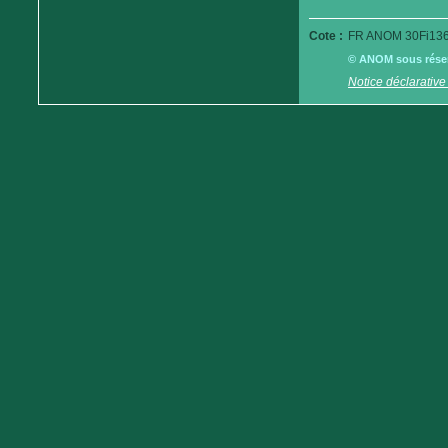
Cote :
FR ANOM 30Fi136
© ANOM sous réserv
Notice déclarative