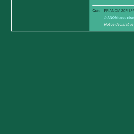
Cote :
FR ANOM 30Fi136
© ANOM sous réserv
Notice déclarative