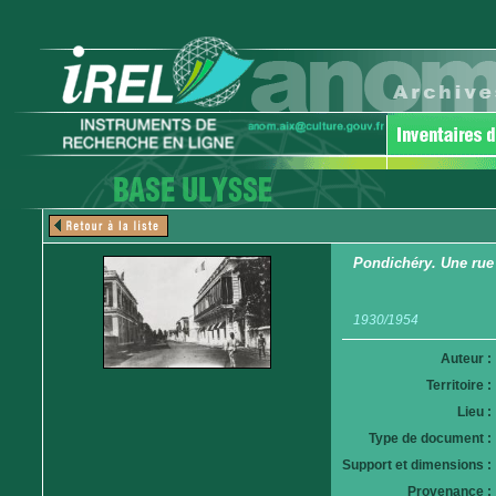
Pondichéry. Une rue
1930/1954
Auteur :
Territoire :
Lieu :
Type de document :
Support et dimensions :
Provenance :