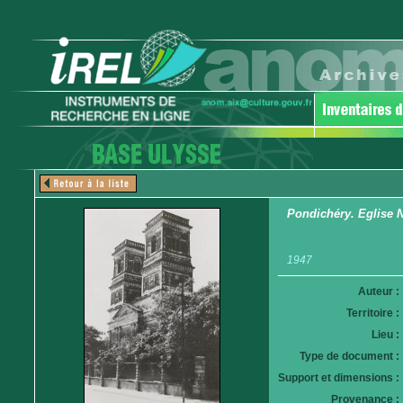
Pondichéry. Eglise 
1947
Auteur :
Territoire :
Lieu :
Type de document :
Support et dimensions :
Provenance :