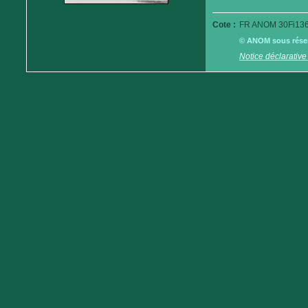
Cote :
FR ANOM 30Fi136
© ANOM sous réserv
Notice déclarative