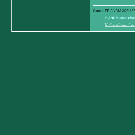
Cote :
FR ANOM 30Fi136
© ANOM sous réserv
Notice déclarative