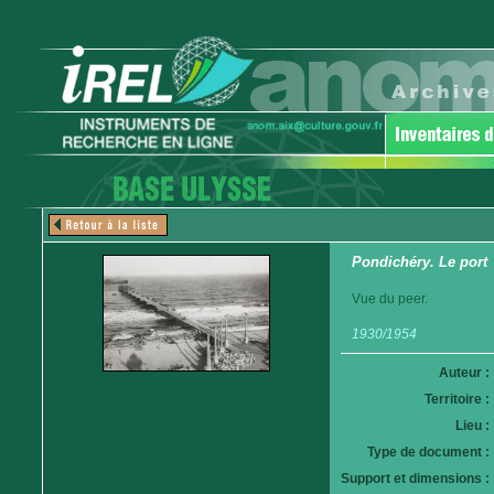
Pondichéry. Le port
Vue du peer.
1930/1954
Auteur :
Territoire :
Lieu :
Type de document :
Support et dimensions :