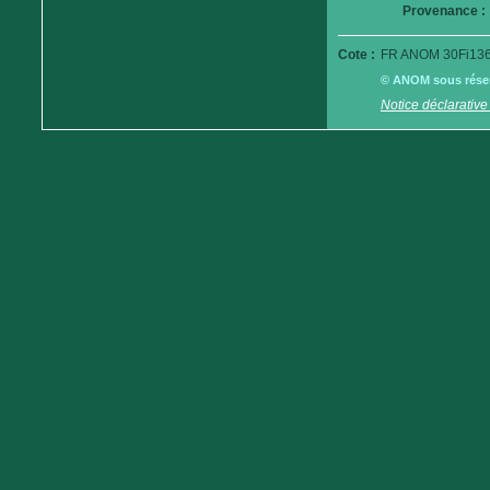
Provenance :
Cote :
FR ANOM 30Fi136
© ANOM sous réserv
Notice déclarative