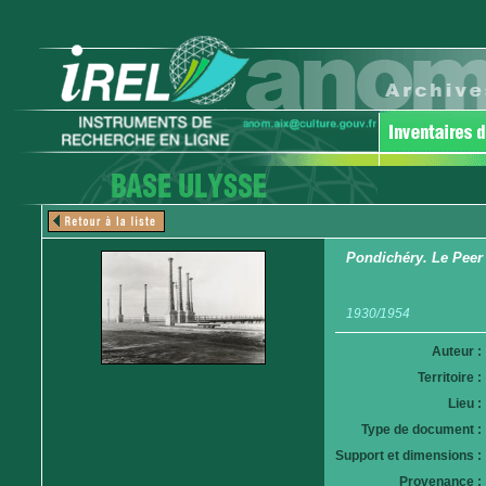
Pondichéry. Le Peer
1930/1954
Auteur :
Territoire :
Lieu :
Type de document :
Support et dimensions :
Provenance :