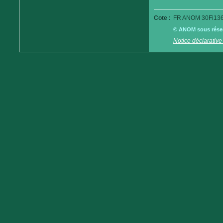
Cote :
FR ANOM 30Fi136
© ANOM sous réserv
Notice déclarative