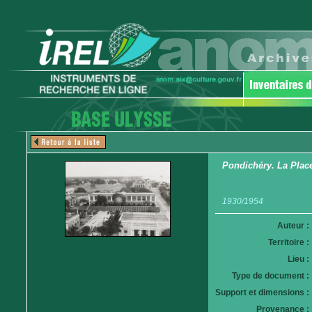
Pondichéry. La Pla
1930/1954
Auteur :
Territoire :
Lieu :
Type de document :
Support et dimensions :
Provenance :