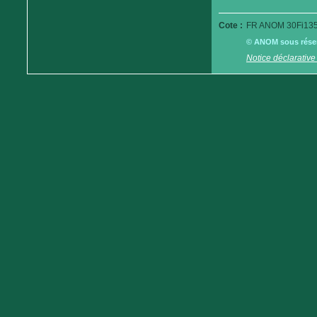
Cote :
FR ANOM 30Fi135
© ANOM sous réserv
Notice déclarative