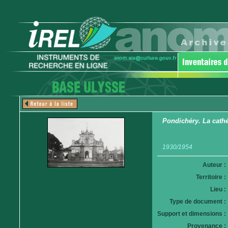
Pondichéry. La cathé
1930/1954
Auteur :
Territoire :
Lieu :
Type de document :
Support et dimensions :
Provenance :