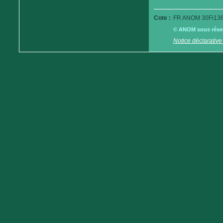
Cote :
FR ANOM 30Fi136
© ANOM sous réserv
Notice déclarative