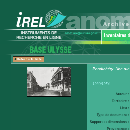
Pondichéry. Une rue
1930/1954
Auteur :
Territoire :
Lieu :
Type de document :
Support et dimensions :
Provenance :