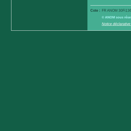
Cote :
FR ANOM 30Fi136
© ANOM sous réserv
Notice déclarative