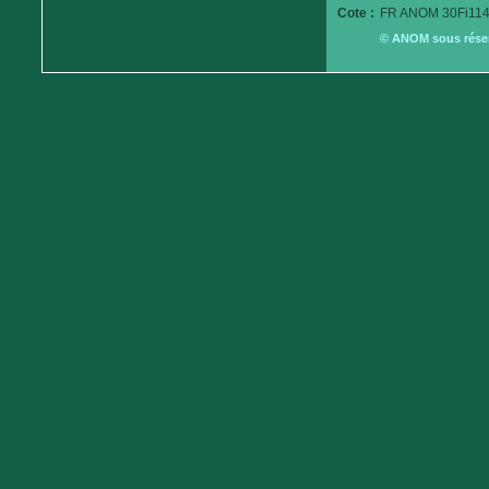
Cote :
FR ANOM 30Fi114
© ANOM sous réserv