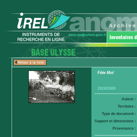
Fête Moï
1919/1926
Auteur :
Territoire :
Type de document :
Support et dimensions :
Provenance :