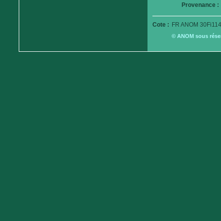
Provenance :
Cote :
FR ANOM 30Fi114
© ANOM sous réserv