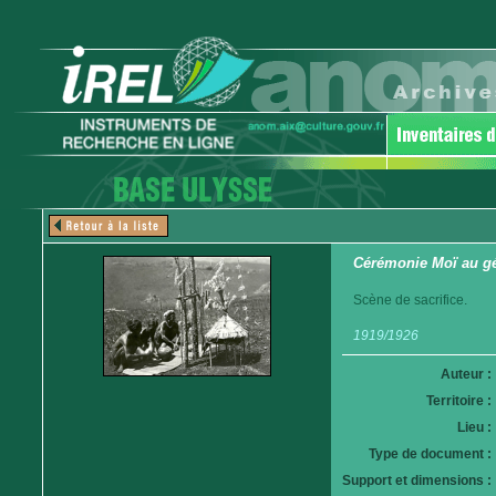
Cérémonie Moï au gé
Scène de sacrifice.
1919/1926
Auteur :
Territoire :
Lieu :
Type de document :
Support et dimensions :