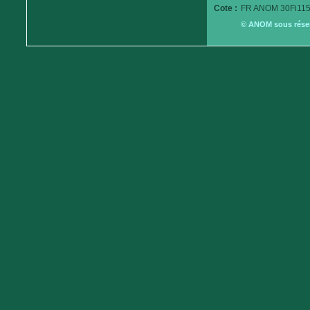
Cote :
FR ANOM 30Fi115
© ANOM sous réserv