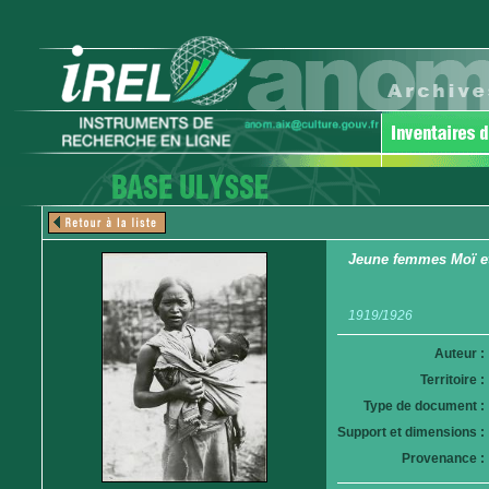
Jeune femmes Moï et
1919/1926
Auteur :
Territoire :
Type de document :
Support et dimensions :
Provenance :