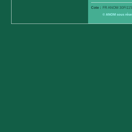
Cote :
FR ANOM 30Fi115
© ANOM sous réserv