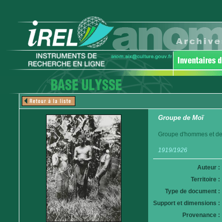
Groupe de Moï
Groupe d'hommes et d
1919/1926
Auteur :
Territoire :
Type de document :
Support et dimensions :
Provenance :