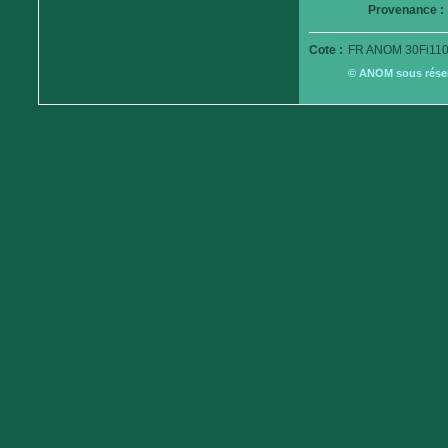
Provenance :
Cote :
FR ANOM 30Fi110
© ANOM sous réserv