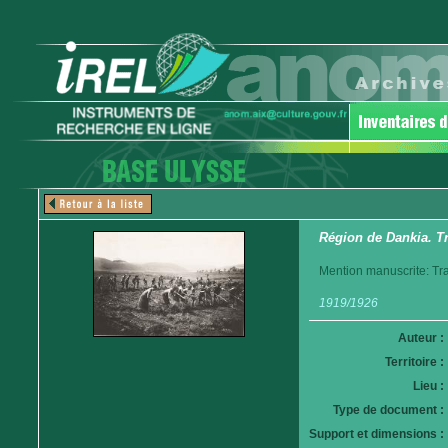
Région de Dankia. T
Mention manuscrite: Tr
1919/1926
Auteur :
Territoire :
Lieu :
Type de document :
Support et dimensions :