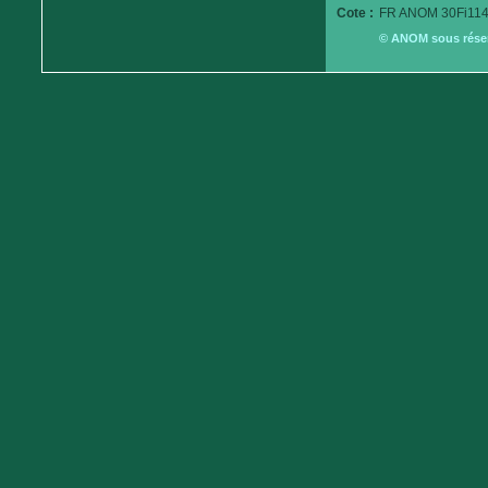
Cote :
FR ANOM 30Fi114
© ANOM sous réserv