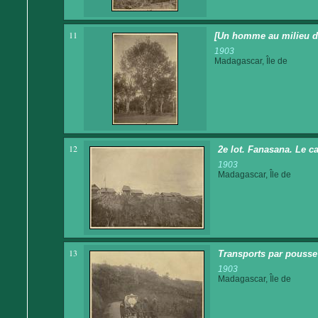
11
[Un homme au milieu de
1903
Madagascar, Île de
12
2e lot. Fanasana. Le c
1903
Madagascar, Île de
13
Transports par pousse 
1903
Madagascar, Île de