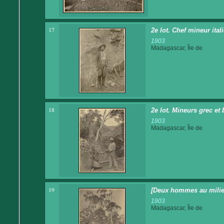
17
2e lot. Chef mineur ital
1903
Madagascar, Île de
18
2e lot. Mineurs grec et 
1903
Madagascar, Île de
19
[Deux hommes au milieu
1903
Madagascar, Île de