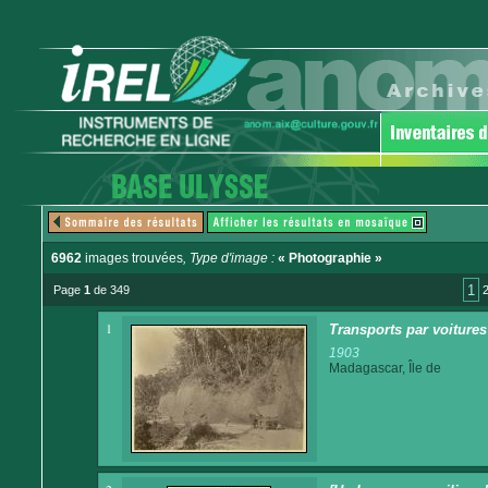
6962
images trouvées
, Type d'image :
« Photographie »
1
Page
1
de 349
1
Transports par voitures 
1903
Madagascar, Île de