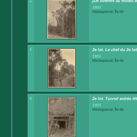
2
[Un homme au milieu de
1903
Madagascar, Île de
3
2e lot. Le chef du 2e lo
1903
Madagascar, Île de
4
2e lot. Tunnel entrée tê
1903
Madagascar, Île de