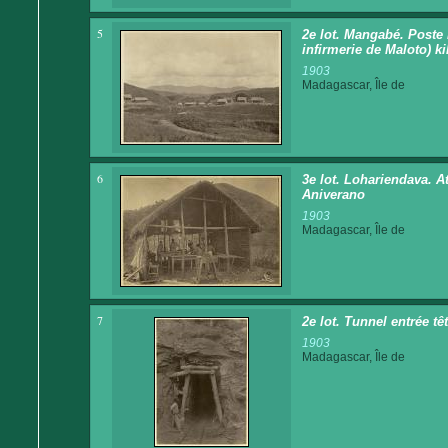
5
2e lot. Mangabé. Poste
infirmerie de Maloto) ki
1903
Madagascar, Île de
6
3e lot. Lohariendava. At
Aniverano
1903
Madagascar, Île de
7
2e lot. Tunnel entrée tê
1903
Madagascar, Île de